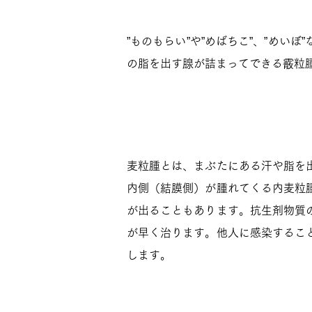
ものもらいの種類
”ものもらい”や”めばちこ”、”め
の脂を出す腺が詰まってできる霰粒
麦粒腫とは
麦粒腫とは、まぶたにある汗や脂を
内側（結膜側）が腫れてくる内麦粒
が出ることもあります。抗生剤物質
が早く治ります。他人に感染するこ
します。