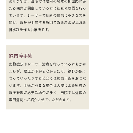
ありますが、当院では眼内の房水の排出路にあ
たる隅角が閉塞している方に虹彩光凝固を行っ
ています。レーザーで虹彩の根部に小さな穴を
開け、眼圧が上昇する原因である房水が流れる
排水路を作る治療法です。
緑内障手術
薬物療法やレーザー治療を行っているにもかか
わらず、眼圧が下がらなかったり、視野が狭く
なっていったりする場合には観血手術をおこな
います。手術が必要な場合は入院による術後の
眼圧管理が必要な場合が多く、当院では近隣の
専門病院へご紹介させていただきます。
定期検査