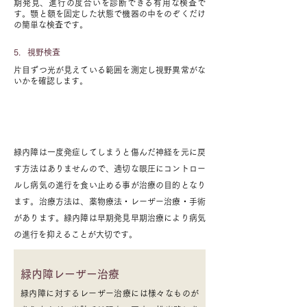
期発見、進行の度合いを診断できる有用な検査で
す。顎と額を固定した状態で機器の中をのぞくだけ
の簡単な検査です。
5.
視野検査
片目ずつ光が見えている範囲を測定し視野異常がな
いかを確認します。
緑内障治療について
緑内障は一度発症してしまうと傷んだ神経を元に戻
す方法はありませんので、適切な眼圧にコントロー
ルし病気の進行を食い止める事が治療の目的となり
ます。治療方法は、薬物療法・レーザー治療・手術
があります。緑内障は早期発見早期治療により病気
の進行を抑えることが大切です。
緑内障レーザー治療
緑内障に対するレーザー治療には様々なものが