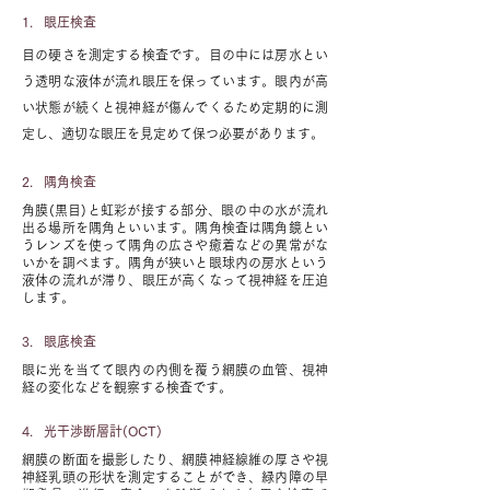
1.
眼圧検査
目の硬さを測定する検査です。目の中には房水とい
う透明な液体が流れ眼圧を保っています。眼内が高
い状態が続くと視神経が傷んでくるため定期的に測
定し、適切な眼圧を見定めて保つ必要があります。
2.
隅角検査
角膜(黒目)と虹彩が接する部分、眼の中の水が流れ
出る場所を隅角といいます。隅角検査は隅角鏡とい
うレンズを使って隅角の広さや癒着などの異常がな
いかを調べます。隅角が狭いと眼球内の房水という
液体の流れが滞り、眼圧が高くなって視神経を圧迫
します。
3.
眼底検査
眼に光を当てて眼内の内側を覆う網膜の血管、視神
経の変化などを観察する検査です。
4.
光干渉断層計(OCT)
網膜の断面を撮影したり、網膜神経線維の厚さや視
神経乳頭の形状を測定することができ、緑内障の早