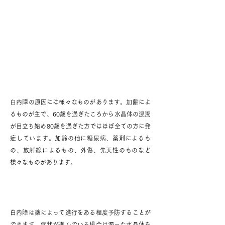
白内障の原因
白内障の原因には様々なものがあります。加齢によ
るものが主で、60歳を過ぎたころから水晶体の混濁
が目立ち始め80歳を過ぎた方ではほぼ全ての方に発
症しています。加齢の他に糖尿病、薬剤によるも
の、放射線によるもの、外傷、先天性のものなど
様々なものがあります。
白内障手術
白内障は薬によって進行をある程度予防することが
できます。症状が進んでいる場合は濁った水晶体を