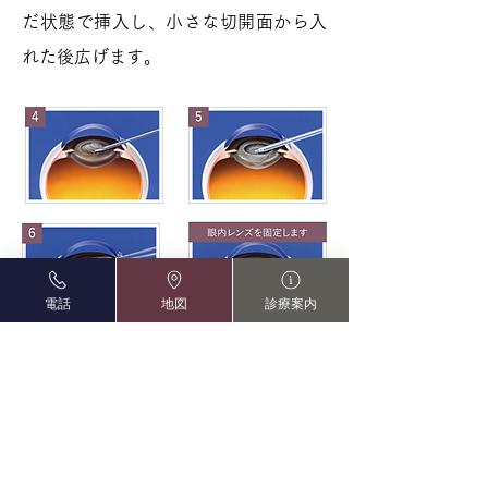
だ状態で挿入し、小さな切開面から入
れた後広げます。
電話
地図
診療案内
7.
術後健診
白内障の手術後は、手術の翌日、翌々日とご来院い
ただき検査や診察を受けていただきます。術後は1
カ月ほど裸眼で過ごしていただき、必要があれば眼
鏡を処方致します。術後3カ月ほどまで点眼薬を使