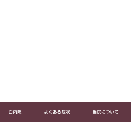
白内障
よくある症状
当院について