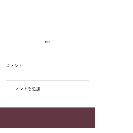
夏季休診日のお知らせ
ゴールデンウィ
の休診日につい
8月13日（木）～16日（日）
コメント
は休診致します。 8月17日
4月29日（水・祝
（月）より通常通り診療致し
前診（9：30-12
ます。 ご迷惑をお掛け致し
診療 4月30日（
コメントを追加…
ますがご了承下さいますよ
常通り診療 5月1
う、お願い申し上げます。
（金）・・・休診日
※8月11日(火・祝)は午前診
（土）・・・午前診
のみ（代診医）、12日(水)は
12：30）のみ診療
通常通り終日診療(院長診)
（日）～6日（水
します。 ご迷惑