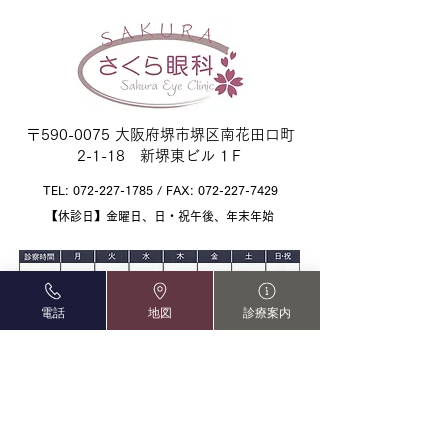
しますが、何卒宜
申し上げます。
※4/30（水・祝）
5/2（土）は混雑
ます。予めご了承
〒590-0075 大阪府堺市堺区南花田口町
2-1-18 新堺東ビル 1Ｆ
TEL:
072-227-1785
/ FAX:
072-227-7429
【休診日】金曜日、日・祝午後、年末年始
電話
地図
診療案内