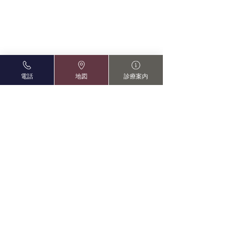
電話
地図
診療案内
白内障手術後の過ごし方
白内障手術後の
気をつけるべき
白内障の手術をする前に、い
コメント
つから仕事復帰できるのか、
白内障の手術をし
手術後に日常生活にどのよう
ぐによく見えるも
な制 限があるのかなど手術
不安な方は多いと
コメントを追加…
後の不安を抱える方が多いで
先にお答えすると
す。また、日常生活にどのよ
の患者様が「視界
うな支障が でるのか把握し
としてよく見える
て、仕事やプライベートなど
た」と喜ばれてい
スケジュールを調整する必要