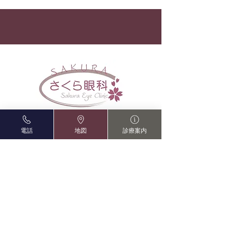
※8月11日(火・祝)は午前診
（土）・・・午前診
のみ（代診医）、12日(水)は
12：30）のみ診療
通常通り終日診療(院長診)
（日）～6日（水
します。 ご迷惑
しますが、何卒宜
申し上げます。
※4/30（水・祝）
5/2（土）は混雑
ます。予めご了承
〒590-0075 大阪府堺市堺区南花田口町
電話
地図
診療案内
2-1-18 新堺東ビル 1Ｆ
TEL:
072-227-1785
/ FAX:
072-227-7429
【休診日】金曜日、日・祝午後、年末年始