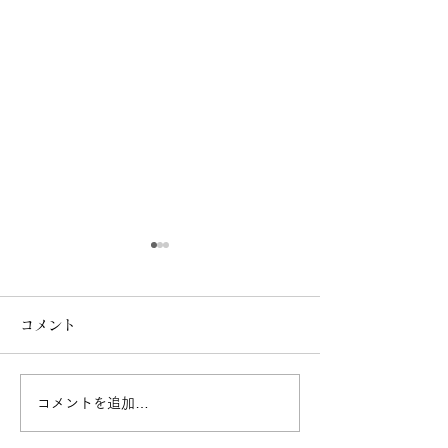
夏季休診日のお知らせ
ゴールデンウィ
の休診日につい
8月13日（木）～16日（日）
コメント
は休診致します。 8月17日
4月29日（水・祝
（月）より通常通り診療致し
前診（9：30-12
ます。 ご迷惑をお掛け致し
診療 4月30日（
コメントを追加…
ますがご了承下さいますよ
常通り診療 5月1
う、お願い申し上げます。
（金）・・・休診日