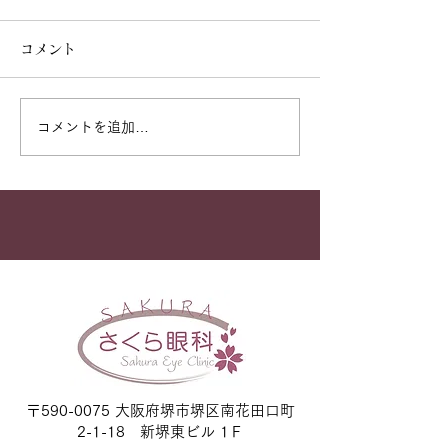
の休診日につい
8月13日（木）～16日（日）
コメント
は休診致します。 8月17日
4月29日（水・祝
（月）より通常通り診療致し
前診（9：30-12
ます。 ご迷惑をお掛け致し
診療 4月30日（
コメントを追加…
ますがご了承下さいますよ
常通り診療 5月1
う、お願い申し上げます。
（金）・・・休診日
※8月11日(火・祝)は午前診
（土）・・・午前診
のみ（代診医）、12日(水)は
12：30）のみ診療
通常通り終日診療(院長診)
（日）～6日（水
します。 ご迷惑
しますが、何卒宜
申し上げます。
※4/30（水・祝）
5/2（土）は混雑
ます。予めご了承
〒590-0075 大阪府堺市堺区南花田口町
2-1-18 新堺東ビル 1Ｆ