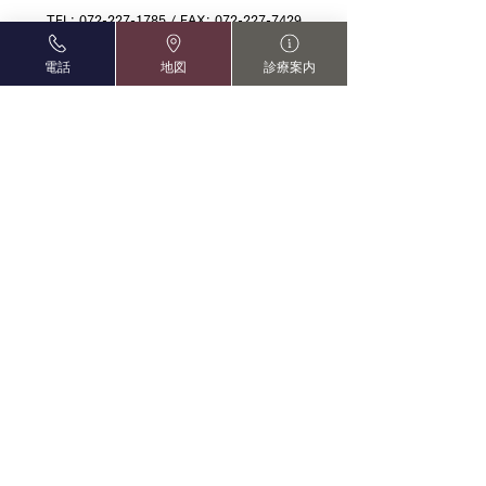
TEL:
072-227-1785
/ FAX:
072-227-7429
【休診日】金曜日、日・祝午後、年末年始
電話
地図
診療案内