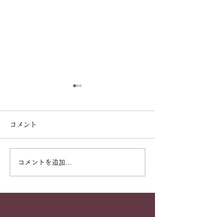
夏季休診日のお知らせ
ゴールデンウィ
の休診日につい
8月13日（木）～16日（日）
コメント
は休診致します。 8月17日
4月29日（水・祝
（月）より通常通り診療致し
前診（9：30-12
ます。 ご迷惑をお掛け致し
診療 4月30日（
コメントを追加…
ますがご了承下さいますよ
常通り診療 5月1
う、お願い申し上げます。
（金）・・・休診日
※8月11日(火・祝)は午前診
（土）・・・午前診
のみ（代診医）、12日(水)は
12：30）のみ診療
通常通り終日診療(院長診)