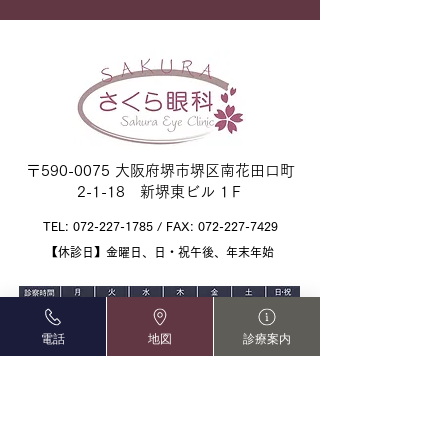
（日）～6日（水
します。 ご迷惑
しますが、何卒宜
申し上げます。
※4/30（水・祝）
5/2（土）は混雑
ます。予めご了承
〒590-0075 大阪府堺市堺区南花田口町
2-1-18 新堺東ビル 1Ｆ
TEL:
072-227-1785
/ FAX:
072-227-7429
【休診日】金曜日、日・祝午後、年末年始
電話
地図
診療案内